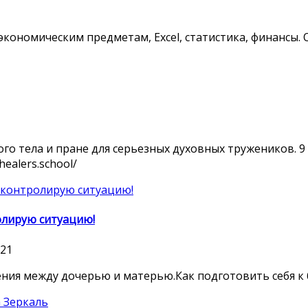
ономическим предметам, Excel, статистика, финансы. 
о тела и пране для серьезных духовных тружеников. 9 м
ealers.school/
олирую ситуацию!
021
я между дочерью и матерью.Как подготовить себя к 