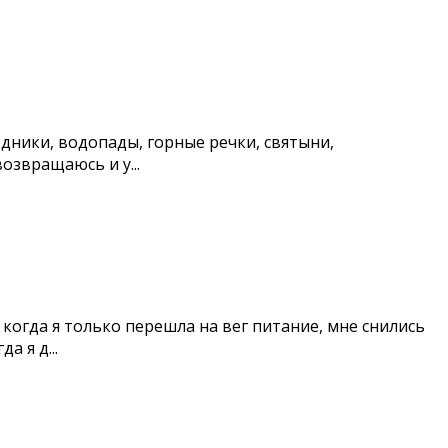
дники, водопады, горные речки, святыни,
озвращаюсь и у...
огда я только перешла на вег питание, мне снились
 я д...