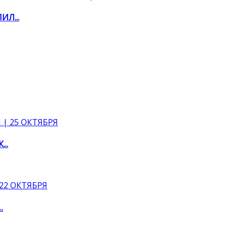
Л...
..
.