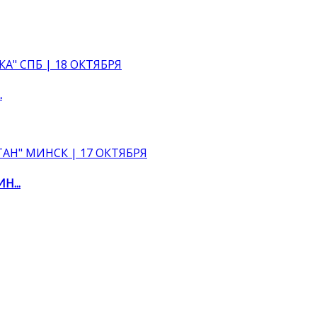
.
...