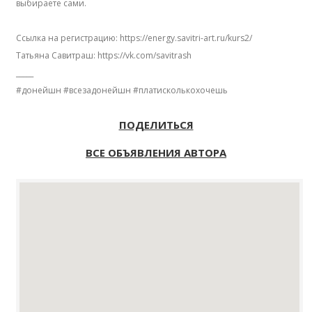
выбираете сами.
Ссылка на регистрацию: https://energy.savitri-art.ru/kurs2/
Татьяна Савитраш: https://vk.com/savitrash
_____
#донейшн #всезадонейшн #платисколькохочешь
ПОДЕЛИТЬСЯ
ВСЕ ОБЪЯВЛЕНИЯ АВТОРА