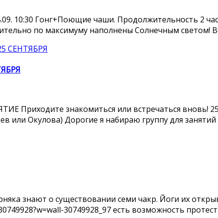
.09. 10:30 Гонг+Поющие чаши. Продолжительность 2 час
вительно по максимуму наполнены Солнечным светом! Во 
ТЯБРЯ
Е Приходите знакомиться или встречаться вновь! 25 с
ев или Окулова) Дорогие я набираю группу для занятий г
няка знают о существовании семи чакр. Йоги их откры
b30749928?w=wall-30749928_97 есть возможность протести