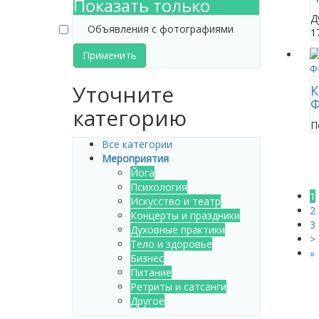
Показать только
Д
Объявления с фотографиями
1
Применить
Уточните
К
Ф
категорию
П
Все категории
Мероприятия
Йога
Психология
1
Искусство и театр
2
Концерты и праздники
3
Духовные практики
>
Тело и здоровье
»
Бизнес
Питание
Ретриты и сатсанги
Другое