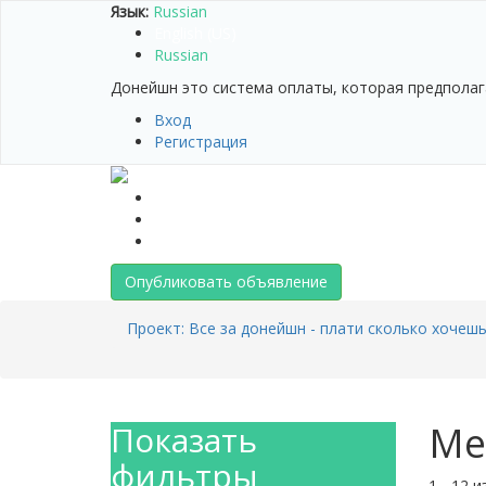
Язык:
Russian
English (US)
Russian
Донейшн это система оплаты, которая предполаг
Вход
Регистрация
Манифест проекта
Помощь
Контакты
Опубликовать объявление
Проект: Все за донейшн - плати сколько хочеш
Ме
Показать
фильтры
1 - 12 