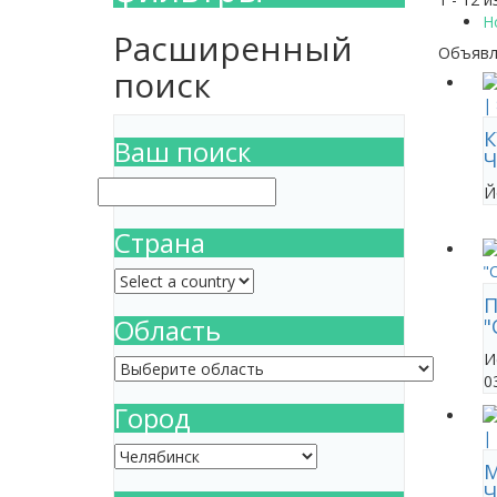
Н
Расширенный
Объявл
поиск
К
Ваш поиск
Ч
Й
Страна
П
Область
"
И
0
Город
М
Ч