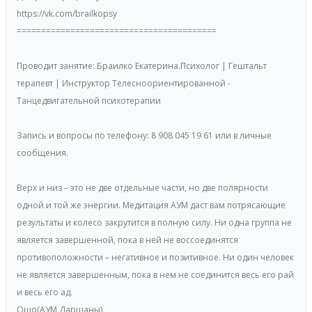
https://vk.com/brailkopsy
=========================================
Проводит занятие: Браилко Екатерина.Психолог | Гештальт
терапевт | Инструктор Телесноориентированной -
Танцедвигательной психотерапии
Запись и вопросы по телефону: 8 908 045 19 61 или в личные
сообщения.
Верх и низ – это не две отдельные части, но две полярности
одной и той же энергии. Медитация АУМ даст вам потрясающие
результаты и колесо закрутится в полную силу. Ни одна группа не
является завершенной, пока в ней не воссоединятся
противоположности – негативное и позитивное. Ни один человек
не является завершенным, пока в нем не соединится весь его рай
и весь его ад.
Ошо(АУМ Даршаны)