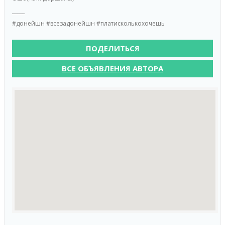
_____
#донейшн #всезадонейшн #платисколькохочешь
ПОДЕЛИТЬСЯ
ВСЕ ОБЪЯВЛЕНИЯ АВТОРА