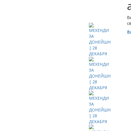
В
с
В