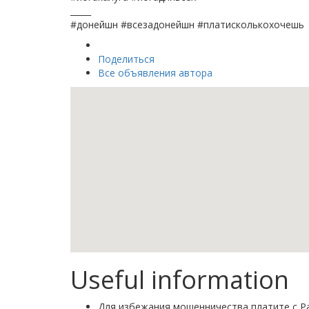
_____
#донейшн #всезадонейшн #платисколькохочешь
Поделиться
Все объявления автора
Useful information
Для избежания мошенничества платите с Pa