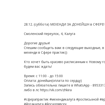
28.12. (суббота) МЕХЕНДИ ЗА ДОНЕЙШН в СФЕРЕ!
Смоленский переулок, 4, Калуга
Дорогие друзья!
Спешим сообщить вам: в следующие выходные, в 
мехенди в Сфере практик))
Кто хочет быть красиво расписанным к Новому го
будем вас ждать!
Время: с 11:00 - до 15:00
Оплата: донейшн(оплата по сердцу)
Запись обязательна: пишите в WhatsApp - 895331
либо в лс https://vk.com/zhkira
#сферапрактик #мехендикалуга #росписьхной #вр
#йогакалуга #йогадлявсех