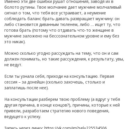
Именно эти две ошибки рушат отношения, заводя их в
болото рутины. Твое молчание дает мужчине молчаливый
сигнал о том, что тебя все устраивает, а неумение
соблюдать баланс брать-давать развращает мужчину: он
либо становится диванным тюленем, либо … ищет ту, что
готова брать (потому что отдавать что-то женщине в
мужчине заложено на бессознательном уровне и ему без
это никак).
Можно сколько угодно рассуждать на тему, что он и сам
должен понимать, но такие рассуждения, к результату, увы,
не ведут.
Если ты узнала себя, приходи на консультацию. Первая
сессия – за донейшн (сколько захочешь, столько и
заплатишь после нее).
На консультации разберем твою проблему (а вдруг у тебя
другая причина, в конце концов?), причины, которые к ней
привели, разработаем стратегию нового поведения,
ведущего к успеху.
Запись через личку: https://vk.com/im?sel=225534506.