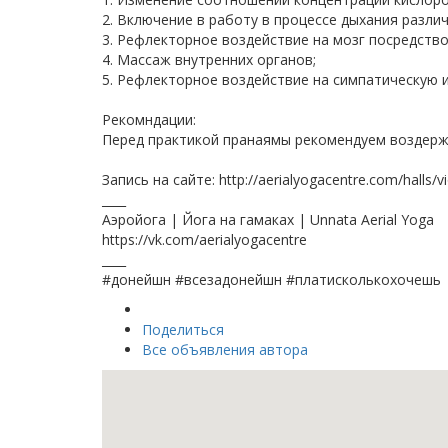
2. Включение в работу в процессе дыхания разли
3. Рефлекторное воздействие на мозг посредств
4. Массаж внутренних органов;
5. Рефлекторное воздействие на симпатическую 
Рекомндации:
Перед практикой пранаямы рекомендуем воздержа
Запись на сайте: http://aerialyogacentre.com/halls/vi
____
Аэройога | Йога на гамаках | Unnata Aerial Yoga
https://vk.com/aerialyogacentre
____
#донейшн #всезадонейшн #платисколькохочешь
Поделиться
Все объявления автора