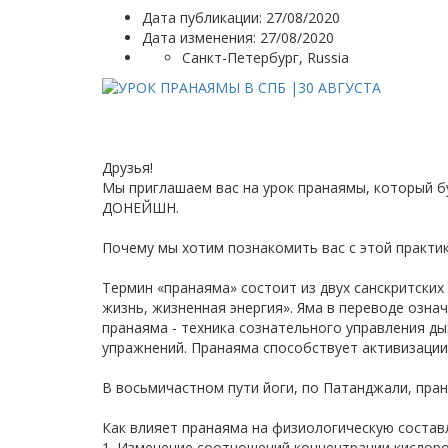
Дата публикации: 27/08/2020
Дата изменения:
27/08/2020
Санкт-Петербург, Russia
Друзья!
Мы приглашаем вас на урок пранаямы, который буд
ДОНЕЙШН.
Почему мы хотим познакомить вас с этой практи
Термин «пранаяма» состоит из двух санскритских
жизнь, жизненная энергия». Яма в переводе озна
пранаяма - техника сознательного управления д
упражнений. Пранаяма способствует активизации 
В восьмичастном пути йоги, по Патанджали, пран
Как влияет пранаяма на физиологическую соста
1. Изменение соотношений концентрации кислород