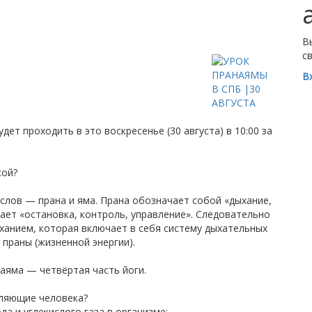
В
с
В
ет проходить в это воскресенье (30 августа) в 10:00 за
кой?
 слов — прана и яма. Прана обозначает собой «дыхание,
чает «остановка, контроль, управление». Следовательно
ыханием, которая включает в себя систему дыхательных
праны (жизненной энергии).
аяма — четвёртая часть йоги.
вляющие человека?
а и углекислого газа в организме;